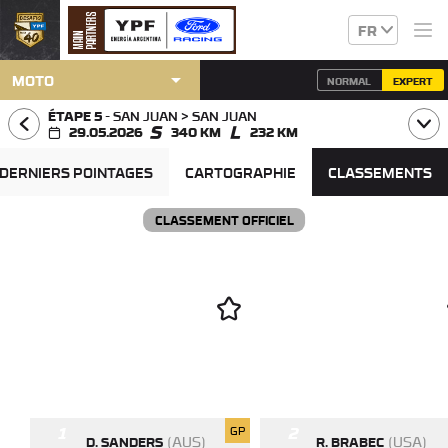
FR
arrow_drop_down
MOTO
NORMAL
EXPERT
ÉTAPE 5
-
SAN JUAN > SAN JUAN
29.05.2026
340 KM
232 KM
DERNIERS POINTAGES
CARTOGRAPHIE
CLASSEMENTS
CLASSEMENT OFFICIEL
1
2
GP
(AUS)
(USA)
D. SANDERS
R. BRABEC